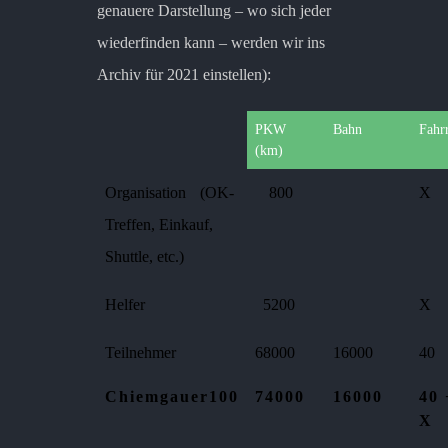
genauere Darstellung – wo sich jeder
wiederfinden kann – werden wir ins
Archiv für 2021 einstellen):
PKW
Bahn
Fahr
(km)
Organisation (OK-
800
X
Treffen, Einkauf,
Shuttle, etc.)
Helfer
5200
X
Teilnehmer
68000
16000
40
Chiemgauer100
74000
16000
40 
X