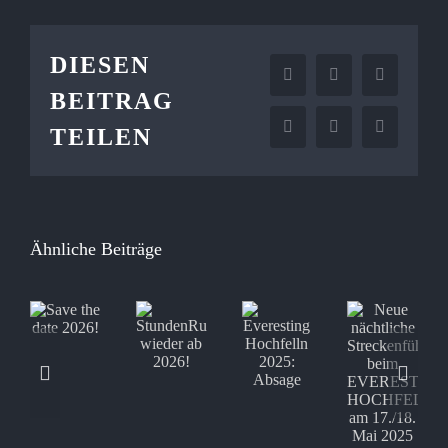
DIESEN
Facebook
X
LinkedIn
BEITRAG
TEILEN
WhatsApp
Pinterest
E-
Mail
Ähnliche Beiträge
Neue
ve
nächtliche
EVER
StundenRundenLauf
e
Everesting
Streckenführung
HOC
wieder
te
Hochfelln
beim
am
ab
26!
2025:
EVERESTING
17.
2026!
Absage
HOCHFELLN
und
am
18.5.