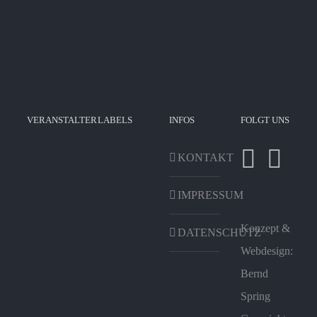
17./18.
Mai
2025
VERANSTALTER
LABELS
INFOS
FOLGT UNS
KONTAKT
IMPRESSUM
Konzept &
DATENSCHUTZ
Webdesign:
Bernd
Spring