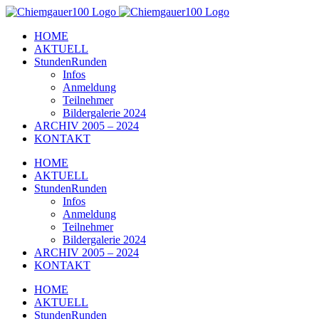
Zum
Inhalt
HOME
springen
AKTUELL
StundenRunden
Infos
Anmeldung
Teilnehmer
Bildergalerie 2024
ARCHIV 2005 – 2024
KONTAKT
HOME
AKTUELL
StundenRunden
Infos
Anmeldung
Teilnehmer
Bildergalerie 2024
ARCHIV 2005 – 2024
KONTAKT
HOME
AKTUELL
StundenRunden